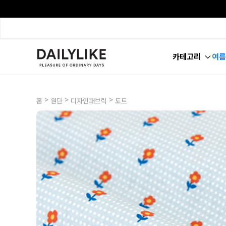
카테고리
여름
>
>
>
홈
원단
디자인패브릭
도트