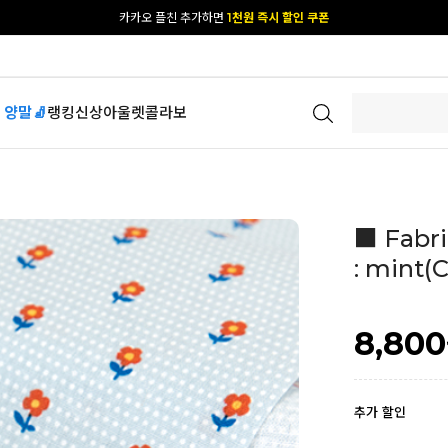
카카오 플친 추가하면
1천원 즉시 할인 쿠폰
[공식몰 단독] 앱 다운받고
2% 결제 할인 받기
 양말🧦
랭킹
신상
아울렛
콜라보
■ Fabri
: mint(
8,800
추가 할인