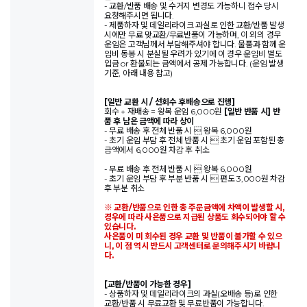
- 교환/반품 배송 및 수거지 변경도 가능하니 접수 당시
요청해주시면 됩니다.
- 제품하자 및 데일리라이크 과실로 인한 교환/반품 발생
시에만 무료 맞교환/무료반품이 가능하며, 이 외의 경우
운임은 고객님께서 부담해주셔야 합니다. 물품과 함께 운
임비 동봉 시 분실될 우려가 있기에 이 경우 운임비 별도
입금 or 환불되는 금액에서 공제 가능합니다. (운임 발생
기준, 아래 내용 참고)
[일반 교환 시 / 선회수 후배송으로 진행]
회수 + 재배송 = 왕복 운임 6,000원
[일반 반품 시] 반
품 후 남은 금액에 따라 상이
- 무료 배송 후 전체 반품 시  왕복 6,000원
- 초기 운임 부담 후 전체 반품 시  초기 운임 포함된 총
금액에서 6,000원 차감 후 취소
- 무료 배송 후 전체 반품 시  왕복 6,000원
- 초기 운임 부담 후 부분 반품 시  편도 3,000원 차감
후 부분 취소
※ 교환/반품으로 인한 총 주문금액에 차액이 발생할 시,
경우에 따라 사은품으로 지급된 상품도 회수되어야 할 수
있습니다.
사은품이 미 회수된 경우 교환 및 반품이 불가할 수 있으
니, 이 점 역시 반드시 고객센터로 문의해주시기 바랍니
다.
[교환/반품이 가능한 경우]
- 상품하자 및 데일리라이크의 과실(오배송 등)로 인한
교환/반품 시 무료교환 및 무료반품이 가능합니다.