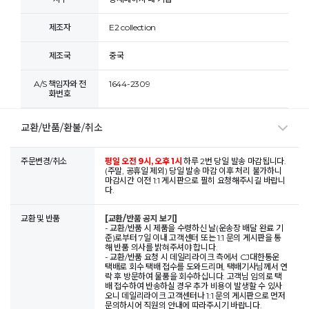
제조자
E2 collection
제조국
중국
A/S 책임자와 전
1644-2309
화번호
교환/반품/환불/취소
주문변경/취소
평일 오전 9시, 오후 1시
하루 2번 당일 발송 마감됩니다.
(주말, 공휴일 제외) 당일 발송 마감 이후 처리 불가하니
마감시간 이전 1:1 게시판으로 필히 요청해주시길 바랍니
다.
교환 및 반품
[교환/반품 공지 보기]
- 교환/반품 시 제품을 수령하신 날(운송장 배달 완료 기
준)로부터 7일 이내 고객센터 또는 1:1 문의 게시판을 통
해 반품 의사를 밝혀주셔야 합니다.
- 교환/반품 요청 시 데일리라이크 측에서 CJ대한통운
택배로 회수 택배 접수를 도와드리며, 택배기사님께서 연
락 후 방문하여 물품을 회수하십니다. 고객님 임의로 택
배 접수하여 반송하실 경우 추가 비용이 발생할 수 있사
오니 데일리라이크 고객센터나 1:1 문의 게시판으로 먼저
문의하시어 직원의 안내에 따라주시기 바랍니다.