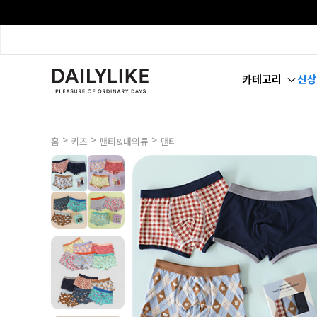
카테고리
신상
>
>
>
홈
키즈
팬티&내의류
팬티