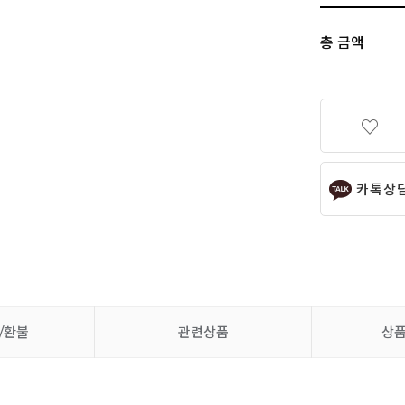
총 금액
카톡상
/환불
관련상품
상