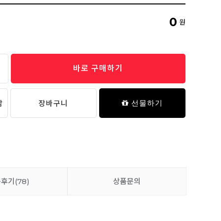
데일리 키즈 메쉬 삭스 4P
12,900원
0
원
바로 구매하기
데일리 키즈 사각 드로즈 팬티 3P (01/02)
18,900원
담
장바구니
선물하기
품후기
(78)
상품문의