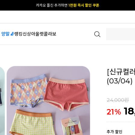
카카오 플친 추가하면
1천원 즉시 할인 쿠폰
[공식몰 단독] 앱 다운받고
2% 결제 할인 받기
 양말🧦
랭킹
신상
아울렛
콜라보
[신규컬러
(03/04)
24,000원
18
21
%
추가 할인