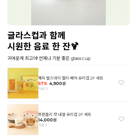
글라스컵과 함께
시원한 음료 한 잔🍹
귀여운게 최고야! 언제나 기분 좋은 glass cup
해피 벌스데이 젤리 베어 유리컵 2P 세트
67
%
4,900
원
리뷰 21
프렌들리 캣 내열 유리컵 2P 세트
14,000
원
리뷰 3