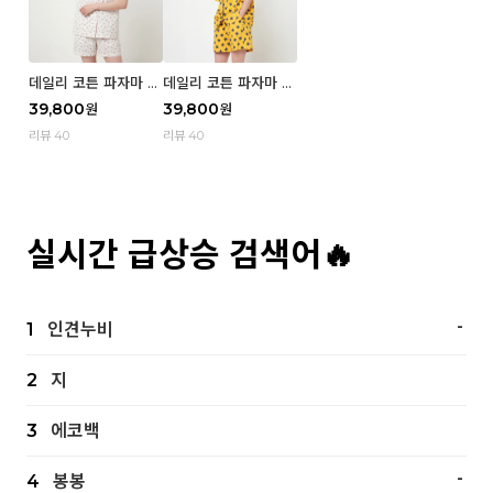
데일리 코튼 파자마 반
데일리 코튼 파자마 반
팔 세트 (우먼) - 02
팔 세트 (우먼) - 01 Mi
39,800
39,800
원
원
Blue cherry
z
리뷰 40
리뷰 40
실시간 급상승 검색어🔥
-
1
인견누비
2
지
3
에코백
-
4
봉봉