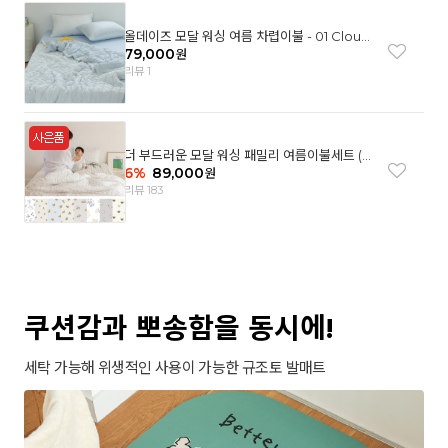
올데이즈 모달 워싱 여름 차렵이불 - 01 Cloud
garden(SS)
79,000
원
리뷰 1
더 부드러운 모달 워싱 패밀리 여름이불세트 (8
컬러)
6
%
89,000
원
리뷰 183
쿠션감과 뽀송함을 동시에!
세탁 가능해 위생적인 사용이 가능한 규조토 발매트