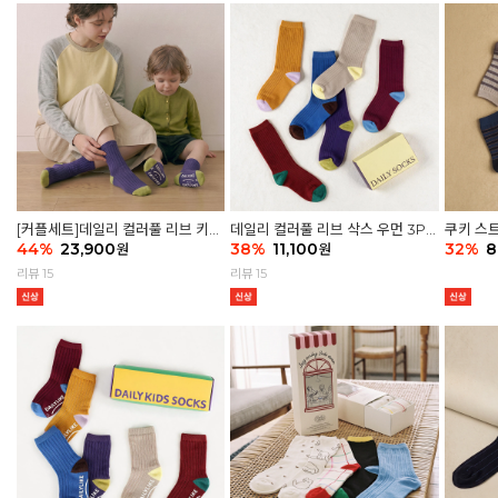
[커플세트]데일리 컬러풀 리브 키즈
데일리 컬러풀 리브 삭스 우먼 3P
쿠키 스트
6P & 우먼3P 삭스세트
44
%
23,900
세트
38
%
11,100
32
%
8
원
원
리뷰 15
리뷰 15