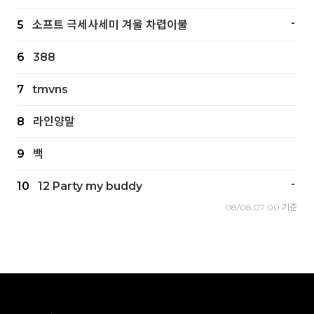
-
5
소프트 극세사세미 겨울 차렵이불
6
388
7
tmvns
8
라인양말
9
백
-
10
12 Party my buddy
08/08 07:00 기준