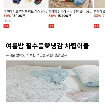
데일리 키즈 컬러풀 리브 삭스 6P -
레이지 선데이 삭스 우먼 5P - 01 G
클래식 오
03 세트
39
%
15,100
athering
38
%
15,900
세트
33
%
2
원
원
리뷰 15
여름밤 필수품💙냉감 차렵이불
무더운 밤에도 쾌적한 숙면을 위한 냉감 침구