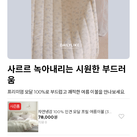
사르르 녹아내리는 시원한 부드러
움
프리미엄 모달 100%로 부드럽고 쾌적한 여름 이불을 만나보세요.
자연냉감 100% 인견 모달 프릴 여름이불 (3컬
러)
78,000
원
리뷰 8