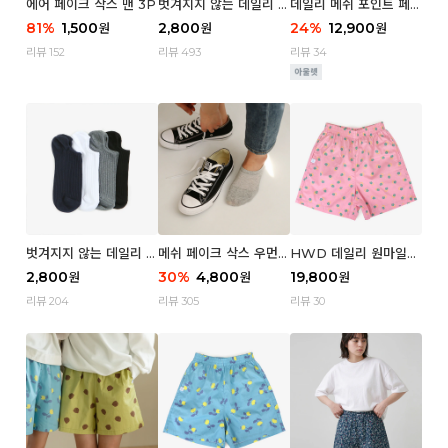
에어 페이크 삭스 맨 3P
벗겨지지 않는 데일리 페
데일리 메쉬 포인트 페이
이크 삭스 (우먼)
크 삭스 우먼 4P
81
%
1,500
2,800
24
%
12,900
원
원
원
리뷰 152
리뷰 493
리뷰 34
벗겨지지 않는 데일리 페
메쉬 페이크 삭스 우먼 3
HWD 데일리 원마일
이크 삭스 (맨)
P
쇼츠 - 04 Aroma (우
2,800
30
%
4,800
19,800
원
원
원
먼)
리뷰 204
리뷰 305
리뷰 30