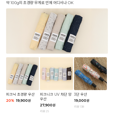
약 100g의 초경량 무게로 언제 어디서나 OK
피크닉 초경량 우산
피크니크 UV 차단 양
3단 우산
우산
20
%
19,900
19,000
원
원
27,900
원
리뷰 138
리뷰 25