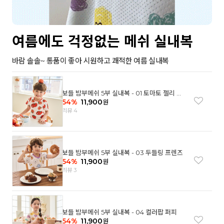
여름에도 걱정없는 메쉬 실내복
바람 솔솔~ 통품이 좋아 시원하고 쾌적한 여름 실내복
보들 밤부메쉬 5부 실내복 - 01 토마토 젤리 베
어
54
%
11,900
원
리뷰 4
보들 밤부메쉬 5부 실내복 - 03 두들링 프렌즈
54
%
11,900
원
리뷰 3
보들 밤부메쉬 5부 실내복 - 04 컬러팝 퍼피
54
%
11,900
원