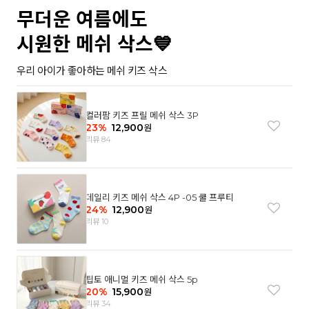
무더운 여름에도
시원한 메쉬 삭스💙
우리 아이가 좋아하는 메쉬 키즈 삭스
컬러팜 키즈 프릴 메쉬 삭스 3P
23
%
12,900
원
리뷰 84
데일리 키즈 메쉬 삭스 4P -05 쿨 프루티
24
%
12,900
원
리뷰 10
팁토 애니멀 키즈 메쉬 삭스 5p
20
%
15,900
원
리뷰 34