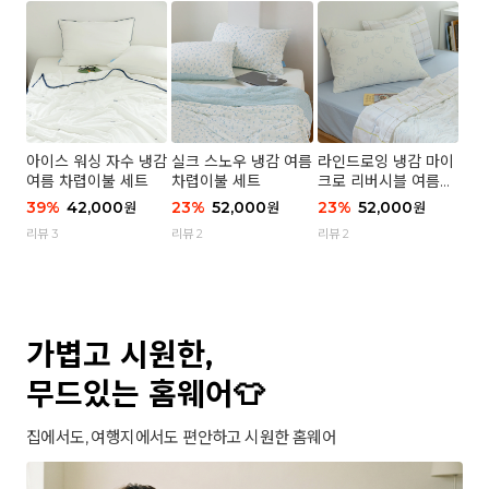
아이스 워싱 자수 냉감
실크 스노우 냉감 여름
라인드로잉 냉감 마이
여름 차렵이불 세트
차렵이불 세트
크로 리버시블 여름이
불 세트
39
%
42,000
23
%
52,000
23
%
52,000
원
원
원
리뷰 3
리뷰 2
리뷰 2
가볍고 시원한,
무드있는 홈웨어👕
집에서도, 여행지에서도 편안하고 시원한 홈웨어