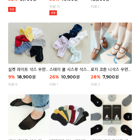
리뷰 15
리뷰 2
실켓 라이트 삭스 우먼 3
스테이 쿨 시스루 삭스
로지 코튼 니삭스 우먼 1
P
우먼 2P
P
9
%
18,900
26
%
10,900
28
%
7,900
원
원
원
리뷰 9
리뷰 1
리뷰 3