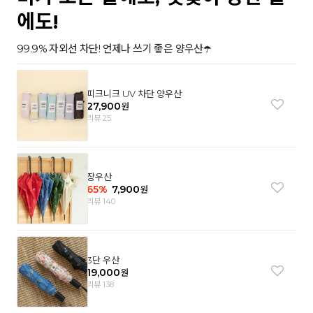
에도!
99.9% 자외선 차단! 언제나 쓰기 좋은 양우산☂️
피크니크 UV 차단 양우산
27,900
원
리뷰 25
장우산
65
%
7,900
원
리뷰 140
3단 우산
19,000
원
리뷰 138