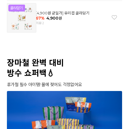
[4,900원 균일가] 유리컵 골라담기
67
%
4,900
원
리뷰 2
장마철 완벽 대비
방수 쇼퍼백💧
휴가철 필수 아이템! 물에 젖어도 걱정없어요