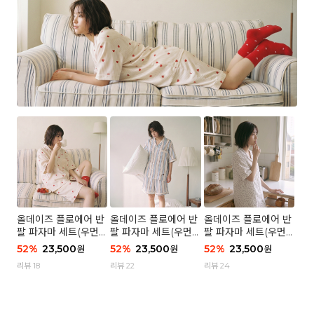
올데이즈 플로에어 반
올데이즈 플로에어 반
올데이즈 플로에어 반
팔 파자마 세트(우먼)
팔 파자마 세트(우먼)
팔 파자마 세트(우먼)
- 04 하트 컨페티
- 03 브리즈 스트라이
- 01 포슬 가든
52
%
23,500
52
%
23,500
52
%
23,500
원
원
원
프
리뷰 18
리뷰 22
리뷰 24