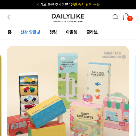
카카오 플친 추가하면
1천원 즉시 할인 쿠폰
[공식몰 단독] 앱 다운받고
2% 결제 할인 받기
0
홈
신상 양말🧦
랭킹
아울렛
콜라보