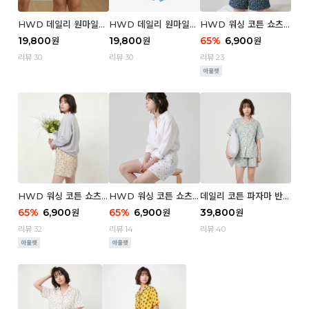
HWD 데일리 원마일
HWD 데일리 원마일
HWD 워싱 코튼 쇼츠
쇼츠 - 03 Poodle (우
쇼츠 - 02 Chouchou
(우먼) - 03 Berry tre
19,800
19,800
65
%
6,900
원
원
원
먼)
(우먼)
e
리뷰 30
리뷰 30
리뷰 23
HWD 워싱 코튼 쇼츠
HWD 워싱 코튼 쇼츠
데일리 코튼 파자마 반팔
(우먼) - 02 Retro flo
(우먼) - 01 Blue whal
세트 (우먼) - 03 Sum
65
%
6,900
65
%
6,900
39,800
원
원
원
wer
e
mer lane
리뷰 32
리뷰 14
리뷰 40