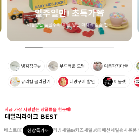
냉감침구❄️
부드러운 모달
여름파자마💙
유리컵 골라담기
대량구매 할인
아울렛
지금 가장 사랑받는 상품들을 한눈에!
데일리라이크 BEST
베스트👍🏻
리빙세일🏡
키즈세일👶🏻
패션세일🧆
사은품 
신상특가✨