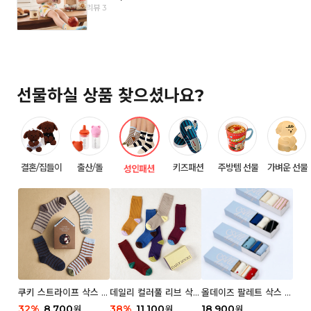
리뷰 3
선물하실 상품 찾으셨나요?
결혼/집들이
출산/돌
키즈패션
주방템 선물
가벼운 선물
성인패션
쿠키 스트라이프 삭스 우
데일리 컬러풀 리브 삭스
올데이즈 팔레트 삭스 우
먼 2P
우먼 3P 세트
먼 5P
32
%
8,700
38
%
11,100
18,900
원
원
원