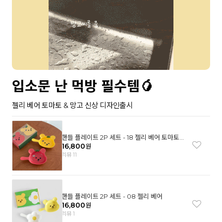
입소문 난 먹방 필수템🥭
젤리 베어 토마토 & 망고 신상 디자인출시
핸들 플레이트 2P 세트 - 18 젤리 베어 토마토
& 망고
16,800
원
리뷰 11
핸들 플레이트 2P 세트 - 08 젤리 베어
16,800
원
리뷰 1