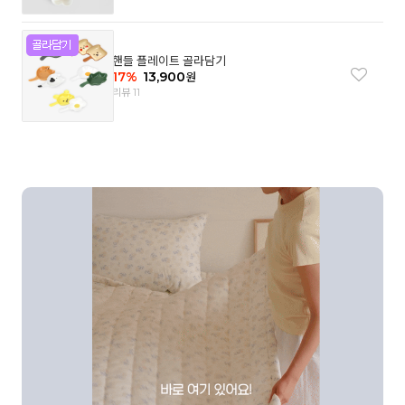
핸들 플레이트 골라담기
17
%
13,900
원
리뷰 11