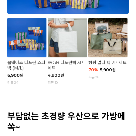
올웨이즈 타포린 쇼퍼
WGB 타포린백 3P
캠핑 멀티 백 2P 세트
백 (M/L)
세트
70
%
5,900
원
6,900
4,900
원
원
리뷰 26
리뷰 24
리뷰 10
부담없는 초경량 우산으로 가방에
쏙~