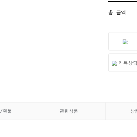
총 금액
카톡상
/환불
관련상품
상