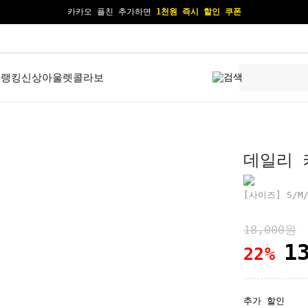
카카오 플친 추가하면
1천원 즉시 할인 쿠폰
[공식몰 단독] 앱 다운받고
2% 결제 할인 받기

랭킹
신상
아울렛
콜라보
데일리 키
[사이즈] S/M/
18,000원
1
22
%
추가 할인