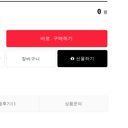
16,900원
0
원
바로 구매하기
데일리 키즈 사각 드로즈 팬티 3P
(01/02)
18,900원
담
장바구니
선물하기
품후기
()
상품문의