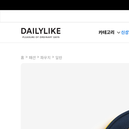
카테고리
신상
>
>
>
홈
패션
파우치
일반