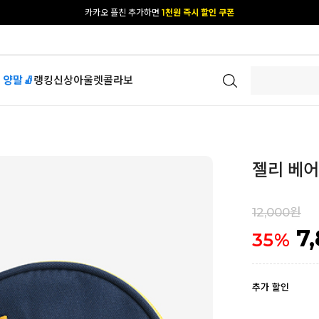
[공식몰 단독] 앱 다운받고
2% 결제 할인 받기
 양말🧦
랭킹
신상
아울렛
콜라보
젤리 베어 
12,000원
7
35
%
추가 할인