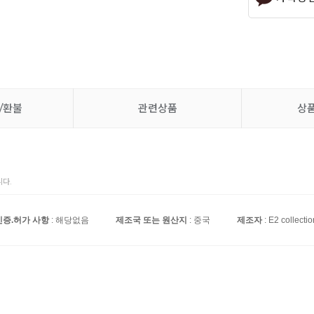
/환불
관련상품
상
다.
인증.허가 사항
: 해당없음
제조국 또는 원산지
: 중국
제조자
: E2 collectio