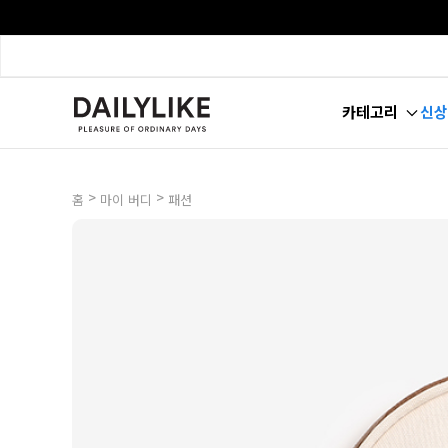
카테고리
신상
>
>
홈
마이 버디
패션