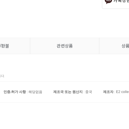
카톡상
/환불
관련상품
상
다.
인증.허가 사항
: 해당없음
제조국 또는 원산지
: 중국
제조자
: E2 colle