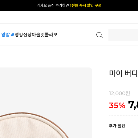
[공식몰 단독] 앱 다운받고
2% 결제 할인 받기
 양말🧦
랭킹
신상
아울렛
콜라보
마이 버디 
12,000원
7
35
%
추가 할인