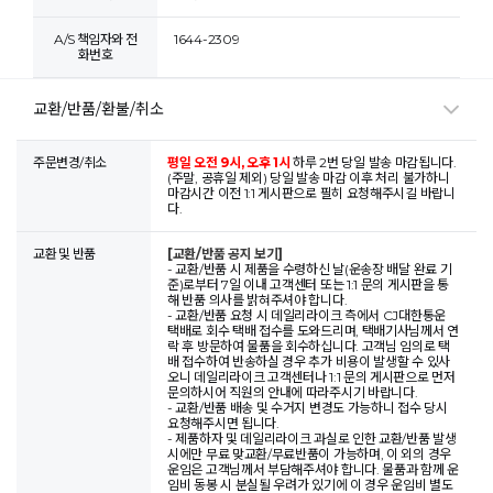
A/S 책임자와 전
1644-2309
화번호
교환/반품/환불/취소
주문변경/취소
평일 오전 9시, 오후 1시
하루 2번 당일 발송 마감됩니다.
(주말, 공휴일 제외) 당일 발송 마감 이후 처리 불가하니
마감시간 이전 1:1 게시판으로 필히 요청해주시길 바랍니
다.
교환 및 반품
[교환/반품 공지 보기]
- 교환/반품 시 제품을 수령하신 날(운송장 배달 완료 기
준)로부터 7일 이내 고객센터 또는 1:1 문의 게시판을 통
해 반품 의사를 밝혀주셔야 합니다.
- 교환/반품 요청 시 데일리라이크 측에서 CJ대한통운
택배로 회수 택배 접수를 도와드리며, 택배기사님께서 연
락 후 방문하여 물품을 회수하십니다. 고객님 임의로 택
배 접수하여 반송하실 경우 추가 비용이 발생할 수 있사
오니 데일리라이크 고객센터나 1:1 문의 게시판으로 먼저
문의하시어 직원의 안내에 따라주시기 바랍니다.
- 교환/반품 배송 및 수거지 변경도 가능하니 접수 당시
요청해주시면 됩니다.
- 제품하자 및 데일리라이크 과실로 인한 교환/반품 발생
시에만 무료 맞교환/무료반품이 가능하며, 이 외의 경우
운임은 고객님께서 부담해주셔야 합니다. 물품과 함께 운
임비 동봉 시 분실될 우려가 있기에 이 경우 운임비 별도