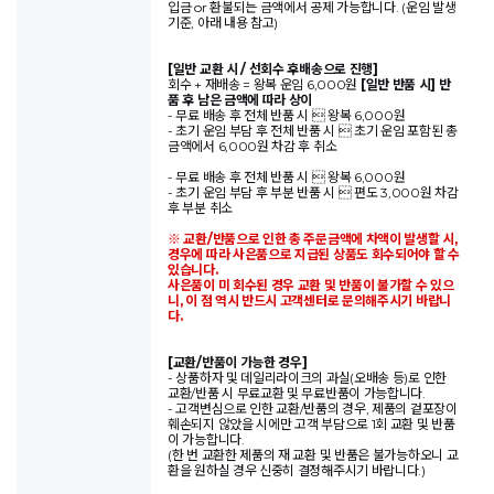
입금 or 환불되는 금액에서 공제 가능합니다. (운임 발생
기준, 아래 내용 참고)
[일반 교환 시 / 선회수 후배송으로 진행]
회수 + 재배송 = 왕복 운임 6,000원
[일반 반품 시] 반
품 후 남은 금액에 따라 상이
- 무료 배송 후 전체 반품 시  왕복 6,000원
- 초기 운임 부담 후 전체 반품 시  초기 운임 포함된 총
금액에서 6,000원 차감 후 취소
- 무료 배송 후 전체 반품 시  왕복 6,000원
- 초기 운임 부담 후 부분 반품 시  편도 3,000원 차감
후 부분 취소
※ 교환/반품으로 인한 총 주문금액에 차액이 발생할 시,
경우에 따라 사은품으로 지급된 상품도 회수되어야 할 수
있습니다.
사은품이 미 회수된 경우 교환 및 반품이 불가할 수 있으
니, 이 점 역시 반드시 고객센터로 문의해주시기 바랍니
다.
[교환/반품이 가능한 경우]
- 상품하자 및 데일리라이크의 과실(오배송 등)로 인한
교환/반품 시 무료교환 및 무료반품이 가능합니다.
- 고객변심으로 인한 교환/반품의 경우, 제품의 겉포장이
훼손되지 않았을 시에만 고객 부담으로 1회 교환 및 반품
이 가능합니다.
(한 번 교환한 제품의 재 교환 및 반품은 불가능하오니 교
환을 원하실 경우 신중히 결정해주시기 바랍니다.)