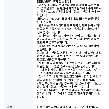
[교환/반품이 되지 않는 경우]
- 마 단위로 판매되는 패브릭(상품명 앞에 ■ 부호로 표
기)은 주문해주시는 단위에 맞춰 재단하여 배송되므로 어
떤 경우에도 교환/반품이 불가능하오니 신중한 구매 부탁
드립니다.
(■ cotton ribbon, ■ 웨빙테이프, ■ 웨빙끈 등, 동일
한 조건 적용)
- 오배송 or 불량이더라도 제품 세탁 및 재단 등의 변형이
있을 경우 반품이 불가능하오니 번거로우시더라도 제작
전 확인 부탁드립니다.
- 모니터는 각각의 모니터마다 화면에 보여 지는 색상과
이미지에 차이가 있을 수 있으므로 이와 관련된 이유로
교환/반품은 불가능합니다.
- 데일리라이크의 제품은 기본적으로 패턴을 활용하여
만들어집니다.
원단의 어느 부분을 어떻게 자르느냐에 따라 화면상에 보
이는 이미지와 달리 보일 수 있으므로 이와 관련된 이유
로 교환/반품은 불가능합니다.
- 사용흔적 및 제품불량으로 보이기 위해 고의로 제품을
훼손한 흔적이 있을 경우 교환/반품은 불가능합니다.
- 솜의 경우 제품의 특성상 개봉하는 것만으로도 사용으
로 간주되기에 개봉 후 교환/반품이 불가합니다.
- 상세페이지 내 개별적으로 교환/반품 사항이 있을 경우
해당 내용을 우선하여 교환/반품 기준이 적용됩니다.
- 제품 포장이 훼손됐을 경우 어떠한 경우에서도 교환/반
품이 불가능하오니 신중한 구매 부탁드립니다.
- 반품이 접수되었더라도 반송된 물품 상태 확인 후 사용
흔적이나 훼손 여부에 따라 교환 및 환불이 불가할 수 있
습니다.
환불
환불은 적립금/예치금 환불 및 결제취소가 가능합니다.