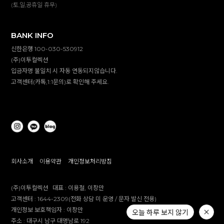
(토,일,공휴일 휴무)
BANK INFO
신한은행 100-030-530912
(주)이투컬렉션
입금자명 불일치 시 자동 연동되지않습니다.
고객센터(카톡,1:1문의)로 확인해 주세요.
회사소개
이용약관
개인정보처리방침
(주)이투컬렉션
대표 :
이용철, 이창만
고객센터 :
1644-2309(전화 상담 미 운영 / 문자 발신 전용)
개인정보 보호책임자 :
이창만
오늘 하루 보지 않기
주소 :
대구시 남구 대명남로 192