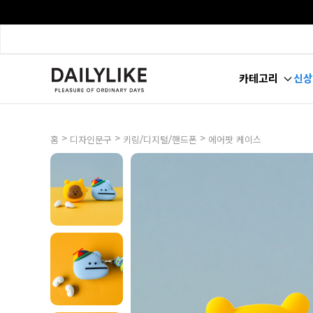
카테고리
신상
>
>
>
홈
디자인문구
키링/디지털/핸드폰
에어팟 케이스