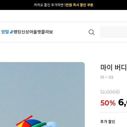
[공식몰 단독] 앱 다운받고
2% 결제 할인 받기
 양말🧦
랭킹
신상
아울렛
콜라보
마이 버디
01 ~ 02
12,000원
6
50
%
추가 할인