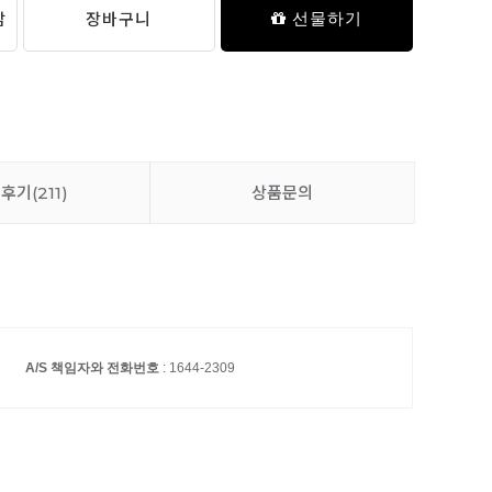
담
장바구니
선물하기
품후기
(211)
상품문의
A/S 책임자와 전화번호
: 1644-2309