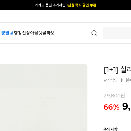
카카오 플친 추가하면
1천원 즉시 할인 쿠폰
[공식몰 단독] 앱 다운받고
2% 결제 할인 받기
 양말🧦
랭킹
신상
아울렛
콜라보
[1+1]
감각적인 테이블
29,800원
9
66
%
주의사항