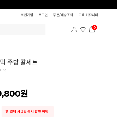
회원가입
로그인
주문/배송조회
고객 커뮤니티
0
믹 주방 칼세트
 시작
9,800
원
앱 결제 시 2% 즉시 할인 혜택