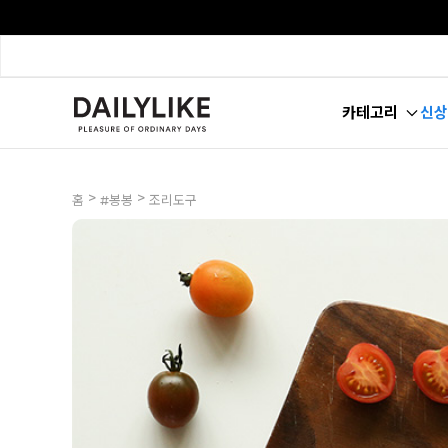
카테고리
신상
>
>
홈
#봉봉
조리도구