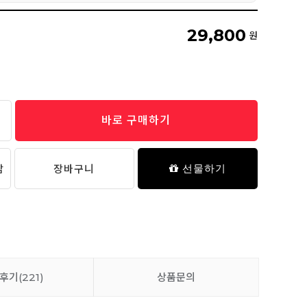
봉봉 탄생석 노리개 젖꼭지 클립 세트
29,800
7,900원
원
바로 구매하기
담
장바구니
선물하기
후기
(221)
상품문의