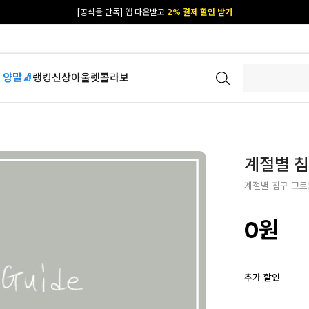
카카오 플친 추가하면
1천원 즉시 할인 쿠폰
[공식몰 단독] 앱 다운받고
2% 결제 할인 받기
 양말🧦
랭킹
신상
아울렛
콜라보
계절별 침
계절별 침구 고르
0
원
추가 할인