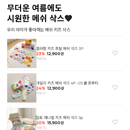
무더운 여름에도
시원한 메쉬 삭스💙
우리 아이가 좋아하는 메쉬 키즈 삭스
컬러팜 키즈 프릴 메쉬 삭스 3P
23
%
12,900
원
리뷰 84
데일리 키즈 메쉬 삭스 4P -05 쿨 프루티
24
%
12,900
원
리뷰 10
팁토 애니멀 키즈 메쉬 삭스 5p
20
%
15,900
원
리뷰 34