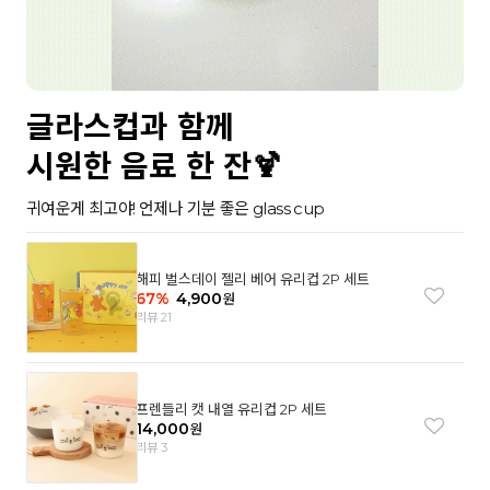
글라스컵과 함께
시원한 음료 한 잔🍹
귀여운게 최고야! 언제나 기분 좋은 glass cup
해피 벌스데이 젤리 베어 유리컵 2P 세트
67
%
4,900
원
리뷰 21
프렌들리 캣 내열 유리컵 2P 세트
14,000
원
리뷰 3