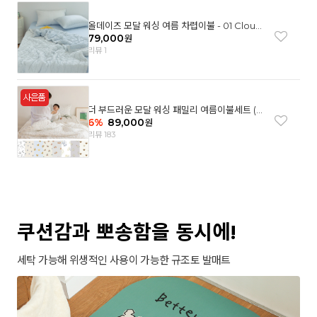
올데이즈 모달 워싱 여름 차렵이불 - 01 Cloud
garden(SS)
79,000
원
리뷰 1
더 부드러운 모달 워싱 패밀리 여름이불세트 (8
컬러)
6
%
89,000
원
리뷰 183
쿠션감과 뽀송함을 동시에!
세탁 가능해 위생적인 사용이 가능한 규조토 발매트