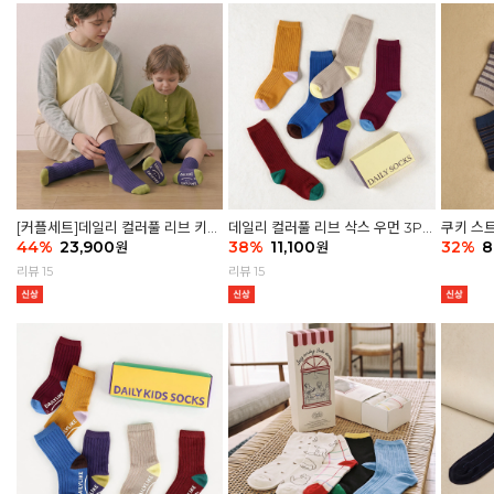
[커플세트]데일리 컬러풀 리브 키즈
데일리 컬러풀 리브 삭스 우먼 3P
쿠키 스트
6P & 우먼3P 삭스세트
44
%
23,900
세트
38
%
11,100
32
%
8
원
원
리뷰 15
리뷰 15