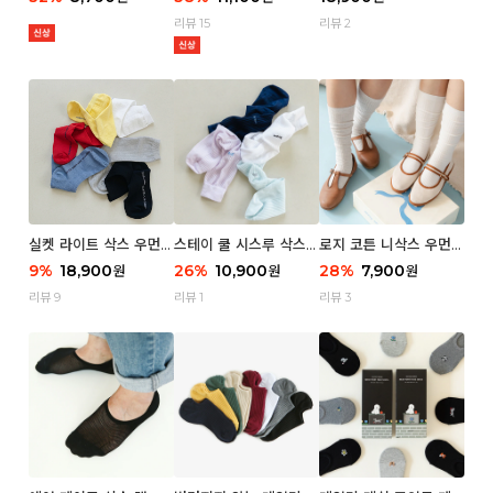
리뷰 15
리뷰 2
실켓 라이트 삭스 우먼 3
스테이 쿨 시스루 삭스
로지 코튼 니삭스 우먼 1
P
우먼 2P
P
9
%
18,900
26
%
10,900
28
%
7,900
원
원
원
리뷰 9
리뷰 1
리뷰 3