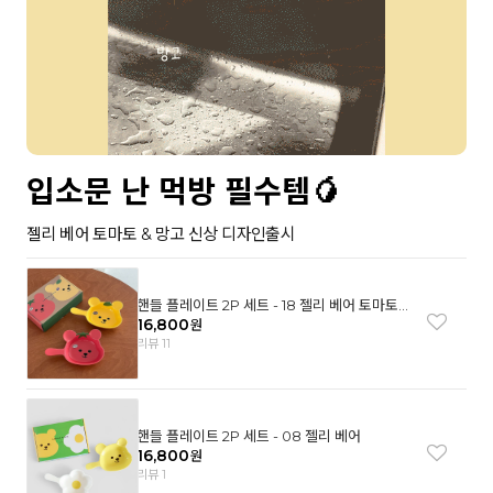
입소문 난 먹방 필수템🥭
젤리 베어 토마토 & 망고 신상 디자인출시
핸들 플레이트 2P 세트 - 18 젤리 베어 토마토
& 망고
16,800
원
리뷰 11
핸들 플레이트 2P 세트 - 08 젤리 베어
16,800
원
리뷰 1