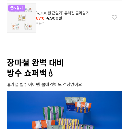
[4,900원 균일가] 유리컵 골라담기
67
%
4,900
원
리뷰 2
장마철 완벽 대비
방수 쇼퍼백💧
휴가철 필수 아이템! 물에 젖어도 걱정없어요