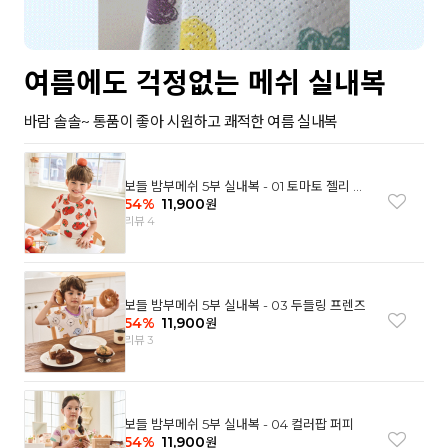
여름에도 걱정없는 메쉬 실내복
바람 솔솔~ 통품이 좋아 시원하고 쾌적한 여름 실내복
보들 밤부메쉬 5부 실내복 - 01 토마토 젤리 베
어
54
%
11,900
원
리뷰 4
보들 밤부메쉬 5부 실내복 - 03 두들링 프렌즈
54
%
11,900
원
리뷰 3
보들 밤부메쉬 5부 실내복 - 04 컬러팝 퍼피
54
%
11,900
원