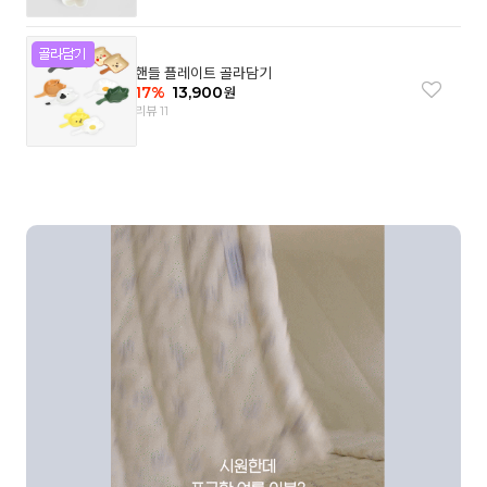
핸들 플레이트 골라담기
17
%
13,900
원
리뷰 11