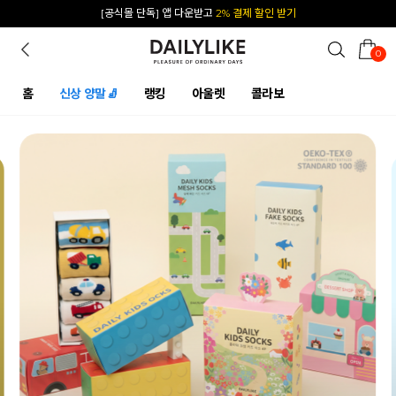
카카오 플친 추가하면
1천원 즉시 할인 쿠폰
0
홈
신상 양말🧦
랭킹
아울렛
콜라보