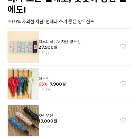
에도!
99.9% 자외선 차단! 언제나 쓰기 좋은 양우산☂️
피크니크 UV 차단 양우산
27,900
원
리뷰 25
장우산
65
%
7,900
원
리뷰 140
3단 우산
19,000
원
리뷰 138