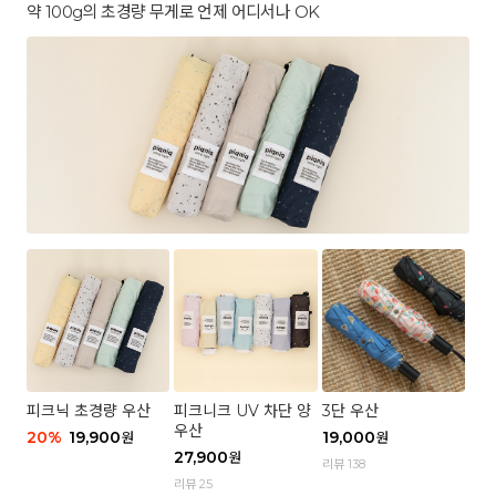
약 100g의 초경량 무게로 언제 어디서나 OK
피크닉 초경량 우산
피크니크 UV 차단 양
3단 우산
우산
20
%
19,900
19,000
원
원
27,900
원
리뷰 138
리뷰 25