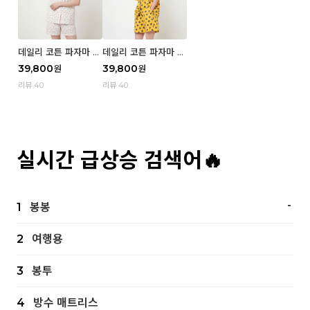
데일리 코튼 파자마 반
데일리 코튼 파자마 반
팔 세트 (우먼) - 02
팔 세트 (우먼) - 01 Mi
39,800
39,800
원
원
Blue cherry
z
리뷰 40
리뷰 40
실시간 급상승 검색어🔥
-
1
봉봉
2
여행용
3
봉투
4
방수 매트리스