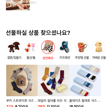
리뷰 3
선물하실 상품 찾으셨나요?
결혼/집들이
출산/돌
키즈패션
주방템 선물
가벼운 선물
성인패션
쿠키 스트라이프 삭스 우
데일리 컬러풀 리브 삭스
올데이즈 팔레트 삭스 우
먼 2P
우먼 3P 세트
먼 5P
32
%
8,700
38
%
11,100
18,900
원
원
원