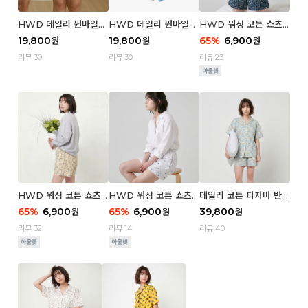
HWD 데일리 원마일
HWD 데일리 원마일
HWD 워싱 코튼 쇼츠
쇼츠 - 03 Poodle (우
쇼츠 - 02 Chouchou
(우먼) - 03 Berry tre
19,800
19,800
65
%
6,900
원
원
원
먼)
(우먼)
e
리뷰 30
리뷰 30
리뷰 23
HWD 워싱 코튼 쇼츠
HWD 워싱 코튼 쇼츠
데일리 코튼 파자마 반팔
(우먼) - 02 Retro flo
(우먼) - 01 Blue whal
세트 (우먼) - 03 Sum
65
%
6,900
65
%
6,900
39,800
원
원
원
wer
e
mer lane
리뷰 32
리뷰 14
리뷰 40