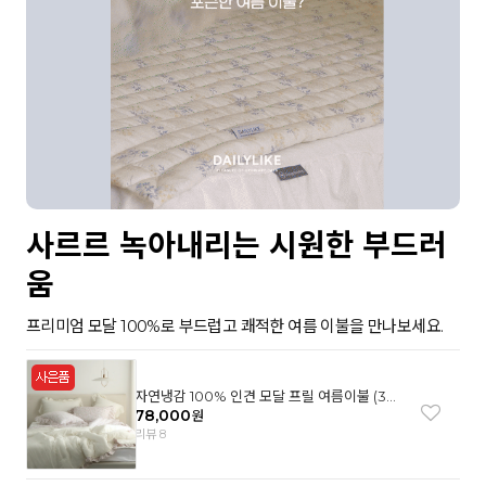
사르르 녹아내리는 시원한 부드러
움
프리미엄 모달 100%로 부드럽고 쾌적한 여름 이불을 만나보세요.
자연냉감 100% 인견 모달 프릴 여름이불 (3컬
러)
78,000
원
리뷰 8