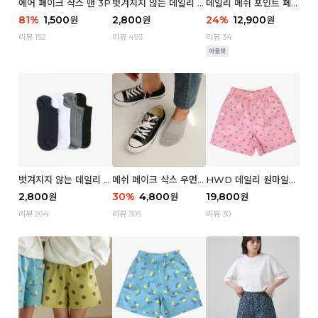
에어 페이크 삭스 맨 3P
벗겨지지 않는 데일리 페
데일리 메쉬 포인트 페이
이크 삭스 (우먼)
크 삭스 우먼 4P
81
%
1,500
2,800
24
%
12,900
원
원
원
리뷰 152
리뷰 493
리뷰 34
벗겨지지 않는 데일리 페
메쉬 페이크 삭스 우먼 3
HWD 데일리 원마일
이크 삭스 (맨)
P
쇼츠 - 04 Aroma (우
2,800
30
%
4,800
19,800
원
원
원
먼)
리뷰 204
리뷰 305
리뷰 30