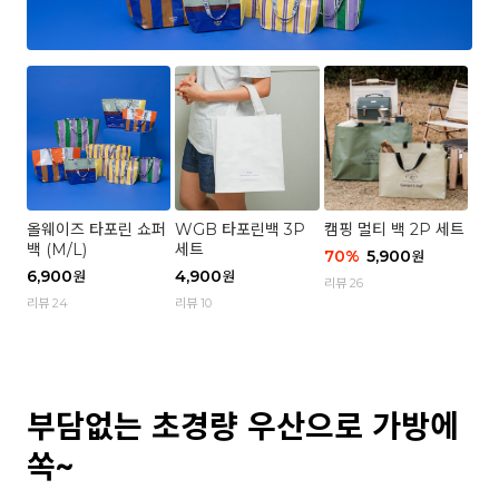
올웨이즈 타포린 쇼퍼
WGB 타포린백 3P
캠핑 멀티 백 2P 세트
백 (M/L)
세트
70
%
5,900
원
6,900
4,900
원
원
리뷰 26
리뷰 24
리뷰 10
부담없는 초경량 우산으로 가방에
쏙~