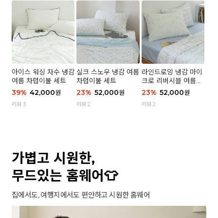
아이스 워싱 자수 냉감
실크 스노우 냉감 여름
라인드로잉 냉감 마이
여름 차렵이불 세트
차렵이불 세트
크로 리버시블 여름이
불 세트
39
%
42,000
23
%
52,000
23
%
52,000
원
원
원
리뷰 3
리뷰 2
리뷰 2
가볍고 시원한,
무드있는 홈웨어👕
집에서도, 여행지에서도 편안하고 시원한 홈웨어