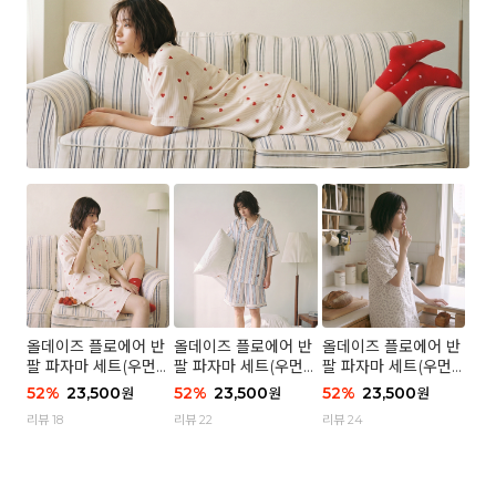
올데이즈 플로에어 반
올데이즈 플로에어 반
올데이즈 플로에어 반
팔 파자마 세트(우먼)
팔 파자마 세트(우먼)
팔 파자마 세트(우먼)
- 04 하트 컨페티
- 03 브리즈 스트라이
- 01 포슬 가든
52
%
23,500
52
%
23,500
52
%
23,500
원
원
원
프
리뷰 18
리뷰 22
리뷰 24