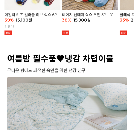
데일리 키즈 컬러풀 리브 삭스 6P -
레이지 선데이 삭스 우먼 5P - 01 G
클래식 오
03 세트
39
%
15,100
athering
38
%
15,900
세트
33
%
2
원
원
리뷰 15
여름밤 필수품💙냉감 차렵이불
무더운 밤에도 쾌적한 숙면을 위한 냉감 침구