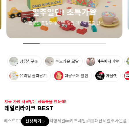
냉감침구❄️
부드러운 모달
여름파자마💙
유리컵 골라담기
대량구매 할인
아울렛
지금 가장 사랑받는 상품들을 한눈에!
데일리라이크 BEST
베스트👍🏻
리빙세일🏡
키즈세일👶🏻
패션세일🧆
사은품 
신상특가✨