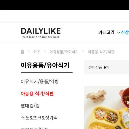
카테고리
신상
>
>
>
홈
키즈
이유용품/유아식기
아동용 식기/식판
이유용품/유아식기
전체상품
9
개
이유식기/용품/약병
아동용 식기/식판
빨대컵/컵
스푼&포크&젓가락