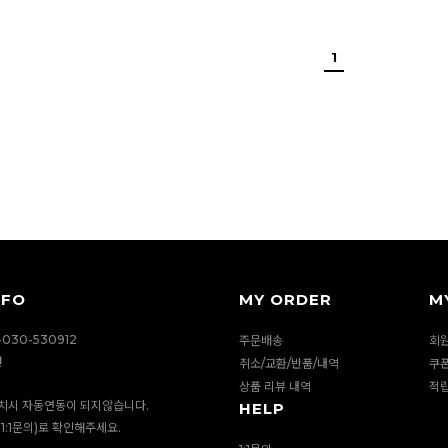
1
NFO
MY ORDER
M
030-530912
주문배송
회
션
취소/교환/반품/내역
쿠
상품 리뷰 내역
적
치시 자동연동이 되지않습니다.
HELP
1:1문의)로 확인해주세요.