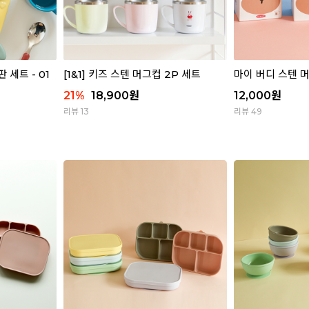
세트 - 01
[1&1] 키즈 스텐 머그컵 2P 세트
마이 버디 스텐 
21
%
18,900
원
12,000
원
리뷰 13
리뷰 49