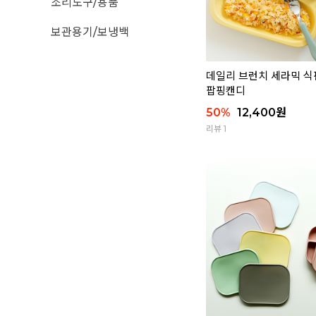
조리도구/용품
보관용기/보냉백
데일리 브런치 세라믹 식판 
팝핑캔디
50
%
12,400
원
리뷰 1