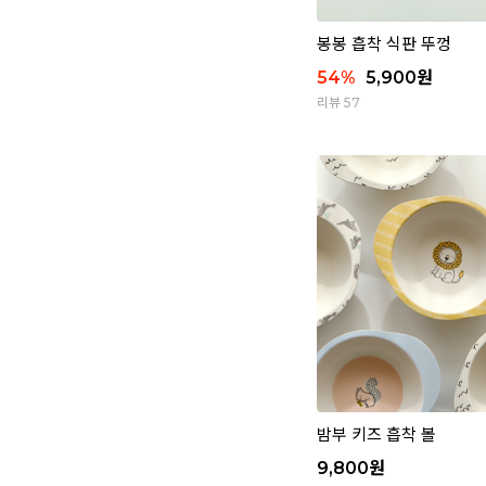
봉봉 흡착 식판 뚜껑
54
%
5,900
원
리뷰 57
밤부 키즈 흡착 볼
9,800
원