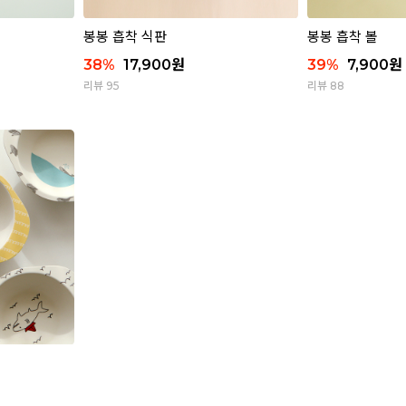
봉봉 흡착 식판
봉봉 흡착 볼
38
%
17,900
원
39
%
7,900
원
리뷰 95
리뷰 88