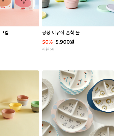
머그컵
봉봉 이유식 흡착 볼
50
%
5,900
원
리뷰 58