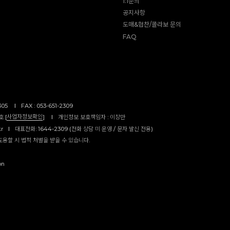
1:1문의
공지사항
도매&협찬/콜라보 문의
FAQ
305
I
FAX : 053-651-2309
사업자정보확인
 [
]
I
개인정보 보호책임자 : 이창만
kr
I
대표전화: 1644-2309 (전화 상담 미 운영 / 문자 발신 전용)
도용할 시 법적 처벌을 받을 수 있습니다.
on