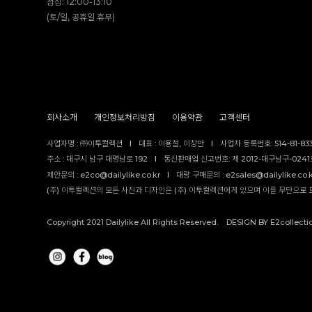
점심: 12:00-13:10
(토/일, 공휴일 휴무)
회사소개
개인정보처리방침
이용약관
고객센터
사업자명 : ㈜이투컬렉션
I
대표 : 이용철, 이창만
I
사업자 등록번호: 514-81-83
주소 : 대구시 남구 대명남로 192
I
통신판매업 신고번호: 제 2012-대구남구-0241호
제안문의 : e2co@dailylike.co.kr
I
대량 구매문의 : e2sales@dailylike.co.
(주) 이투컬렉션의 모든 사진과 디자인은 (주) 이투컬렉션에게 있으며 이를 무단으로 
Copyright 2021 Dailylike All Rights Reserved. DESIGN BY E2collecti