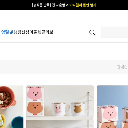
[공식몰 단독] 앱 다운받고
2% 결제 할인 받기
 양말🧦
랭킹
신상
아울렛
콜라보
판매순