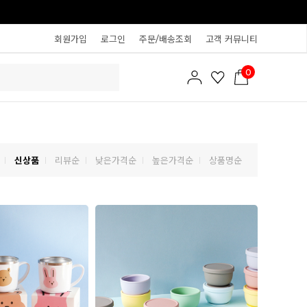
회원가입
로그인
주문/배송조회
고객 커뮤니티
0
신상품
리뷰순
낮은가격순
높은가격순
상품명순