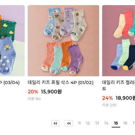
(03/04)
데일리 키즈 프릴 삭스 4P (01/02)
데일리 키즈 컬러풀
트
20
%
15,900
원
24
%
18,900
리뷰 164
리뷰 295
11
12
13
14
15
16
1