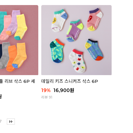
 리브 삭스 6P 세
데일리 키즈 스니커즈 삭스 6P
19
%
16,900
원
원
리뷰 91
7