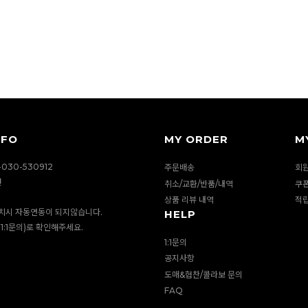
NFO
MY ORDER
M
030-530912
주문배송
회
션
취소/교환/반품/내역
쿠
상품 리뷰 내역
적
치시 자동연동이 되지않습니다.
HELP
1:1문의)로 확인해주세요.
1:1문의
공지사항
도매&협찬/콜라보 문의
FAQ