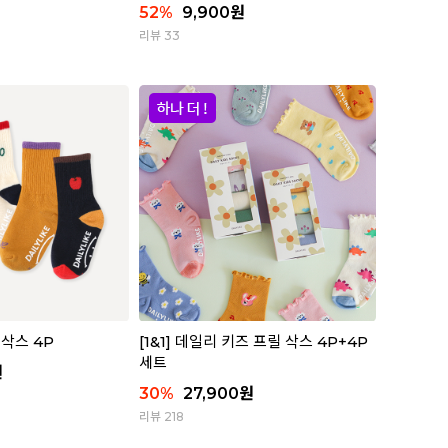
52
%
9,900
원
리뷰 33
삭스 4P
[1&1] 데일리 키즈 프릴 삭스 4P+4P
세트
원
30
%
27,900
원
리뷰 218