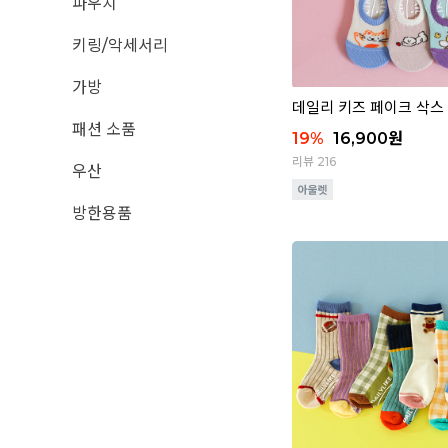
파우치
키링/악세서리
가방
데일리 키즈 페이크 삭스 6
패션 소품
19
%
16,900
원
리뷰 216
우산
방한용품