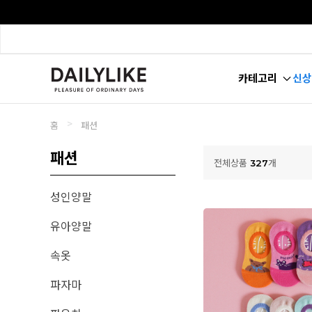
카테고리
신상
>
홈
패션
패션
전체상품
327
개
성인양말
유아양말
속옷
파자마