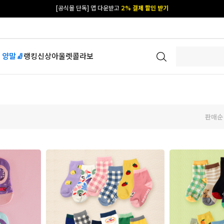
카카오 플친 추가하면
1천원 즉시 할인 쿠폰
[공식몰 단독] 앱 다운받고
2% 결제 할인 받기
 양말🧦
랭킹
신상
아울렛
콜라보
판매순