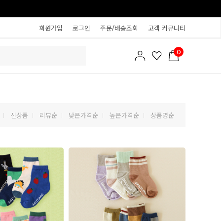
회원가입
로그인
주문/배송조회
고객 커뮤니티
0
신상품
리뷰순
낮은가격순
높은가격순
상품명순