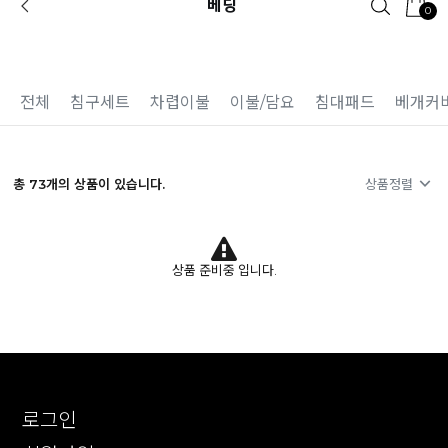
베딩
0
카카오 플친 추가하면
1천원 즉시 할인 쿠폰
전체
침구세트
차렵이불
이불/담요
침대패드
베개커
총
73
개의 상품이 있습니다.
상품정렬
상품 준비중 입니다.
로그인