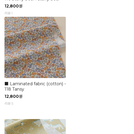
12,800
원
리뷰 1
■ Laminated fabric (cotton) -
118 Tansy
12,800
원
리뷰 5