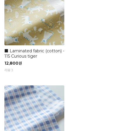
■ Laminated fabric (cotton) -
115 Curious tiger
12,800
원
리뷰 3