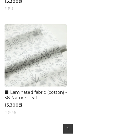
15,300
원
리뷰 5
■ Laminated fabric (cotton) -
38 Nature : leaf
15,300
원
리뷰 46
1