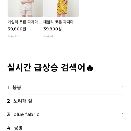
데일리 코튼 파자마 반
데일리 코튼 파자마 반
팔 세트 (우먼) - 02
팔 세트 (우먼) - 01 Mi
39,800
39,800
원
원
Blue cherry
z
리뷰 40
리뷰 40
실시간 급상승 검색어🔥
-
1
봉봉
2
노리개 젖
-
3
blue fabric
4
공병