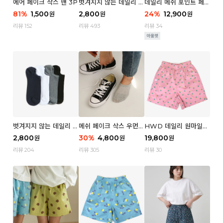
에어 페이크 삭스 맨 3P
벗겨지지 않는 데일리 페
데일리 메쉬 포인트 페이
이크 삭스 (우먼)
크 삭스 우먼 4P
81
%
1,500
2,800
24
%
12,900
원
원
원
리뷰 152
리뷰 493
리뷰 34
벗겨지지 않는 데일리 페
메쉬 페이크 삭스 우먼 3
HWD 데일리 원마일
이크 삭스 (맨)
P
쇼츠 - 04 Aroma (우
2,800
30
%
4,800
19,800
원
원
원
먼)
리뷰 204
리뷰 305
리뷰 30