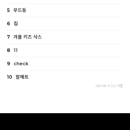
5
무드등
6
집
7
겨울 키즈 삭스
8
11
9
check
10
발매트
08/08 11:00 기준