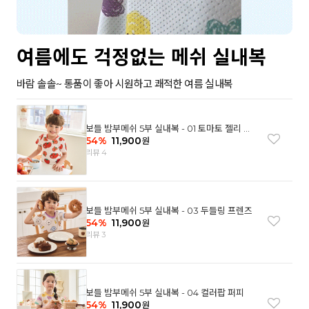
여름에도 걱정없는 메쉬 실내복
바람 솔솔~ 통품이 좋아 시원하고 쾌적한 여름 실내복
보들 밤부메쉬 5부 실내복 - 01 토마토 젤리 베
어
54
%
11,900
원
리뷰 4
보들 밤부메쉬 5부 실내복 - 03 두들링 프렌즈
54
%
11,900
원
리뷰 3
보들 밤부메쉬 5부 실내복 - 04 컬러팝 퍼피
54
%
11,900
원