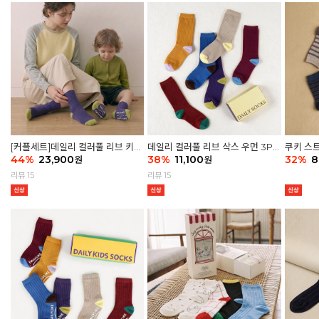
[커플세트]데일리 컬러풀 리브 키즈
데일리 컬러풀 리브 삭스 우먼 3P
쿠키 스트
6P & 우먼3P 삭스세트
44
%
23,900
세트
38
%
11,100
32
%
8
원
원
리뷰 15
리뷰 15