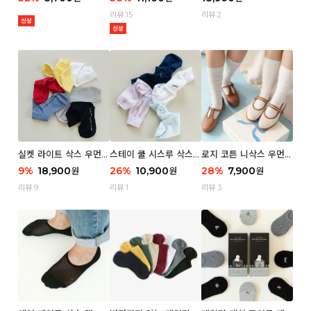
리뷰 15
리뷰 2
실켓 라이트 삭스 우먼 3
스테이 쿨 시스루 삭스
로지 코튼 니삭스 우먼 1
P
우먼 2P
P
9
%
18,900
26
%
10,900
28
%
7,900
원
원
원
리뷰 9
리뷰 1
리뷰 3