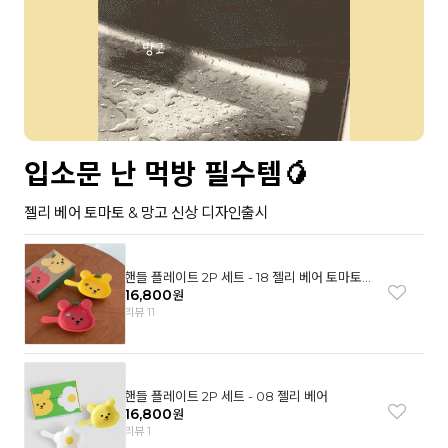
입소문 난 먹방 필수템🥭
젤리 베어 토마토 & 망고 신상 디자인출시
핸들 플레이트 2P 세트 - 18 젤리 베어 토마토
& 망고
16,800
원
리뷰 11
핸들 플레이트 2P 세트 - 08 젤리 베어
16,800
원
리뷰 1