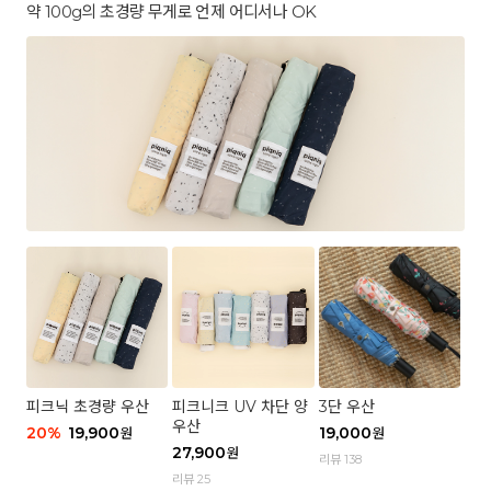
약 100g의 초경량 무게로 언제 어디서나 OK
피크닉 초경량 우산
피크니크 UV 차단 양
3단 우산
우산
20
%
19,900
19,000
원
원
27,900
원
리뷰 138
리뷰 25