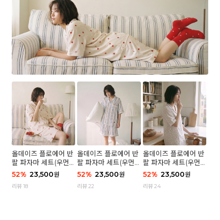
올데이즈 플로에어 반
올데이즈 플로에어 반
올데이즈 플로에어 반
팔 파자마 세트(우먼)
팔 파자마 세트(우먼)
팔 파자마 세트(우먼)
- 04 하트 컨페티
- 03 브리즈 스트라이
- 01 포슬 가든
52
%
23,500
52
%
23,500
52
%
23,500
원
원
원
프
리뷰 18
리뷰 22
리뷰 24