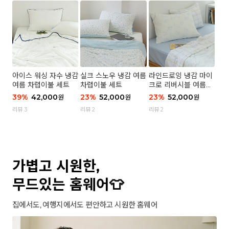
아이스 워싱 자수 냉감
실크 스노우 냉감 여름
라인드로잉 냉감 마이
여름 차렵이불 세트
차렵이불 세트
크로 리버시블 여름이
불 세트
39
%
42,000
23
%
52,000
23
%
52,000
원
원
원
리뷰 3
리뷰 2
리뷰 2
가볍고 시원한,
무드있는 홈웨어👕
집에서도, 여행지에서도 편안하고 시원한 홈웨어