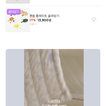
핸들 플레이트 골라담기
17
%
13,900
원
리뷰 11