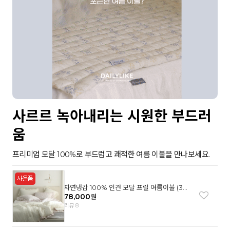
사르르 녹아내리는 시원한 부드러
움
프리미엄 모달 100%로 부드럽고 쾌적한 여름 이불을 만나보세요.
자연냉감 100% 인견 모달 프릴 여름이불 (3컬
러)
78,000
원
리뷰 8