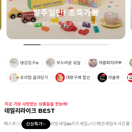
냉감침구❄️
부드러운 모달
여름파자마💙
유리컵 골라담기
대량구매 할인
아울렛
지금 가장 사랑받는 상품들을 한눈에!
데일리라이크 BEST
베스트👍🏻
리빙세일🏡
키즈세일👶🏻
패션세일🧆
사은품 
신상특가✨