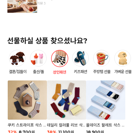
리뷰 3
선물하실 상품 찾으셨나요?
결혼/집들이
출산/돌
키즈패션
주방템 선물
가벼운 선물
성인패션
쿠키 스트라이프 삭스 우
데일리 컬러풀 리브 삭스
올데이즈 팔레트 삭스 우
먼 2P
우먼 3P 세트
먼 5P
32
%
8,700
38
%
11,100
18,900
원
원
원