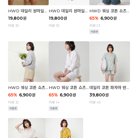
HWD 데일리 원마일
HWD 데일리 원마일
HWD 워싱 코튼 쇼츠
쇼츠 - 03 Poodle (우
쇼츠 - 02 Chouchou
(우먼) - 03 Berry tre
19,800
19,800
65
%
6,900
원
원
원
먼)
(우먼)
e
리뷰 30
리뷰 30
리뷰 23
HWD 워싱 코튼 쇼츠
HWD 워싱 코튼 쇼츠
데일리 코튼 파자마 반팔
(우먼) - 02 Retro flo
(우먼) - 01 Blue whal
세트 (우먼) - 03 Sum
65
%
6,900
65
%
6,900
39,800
원
원
원
wer
e
mer lane
리뷰 32
리뷰 14
리뷰 40