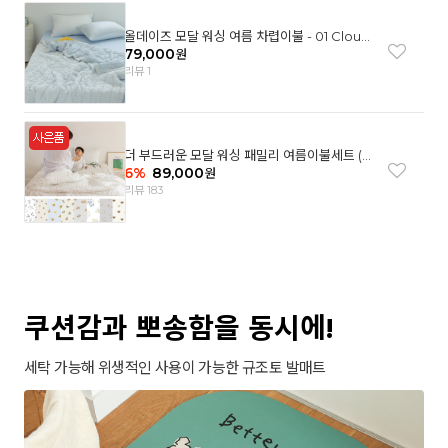
올데이즈 모달 워싱 여름 차렵이불 - 01 Cloud
garden(SS)
79,000
원
리뷰 1
더 부드러운 모달 워싱 패밀리 여름이불세트 (8
컬러)
6
%
89,000
원
리뷰 183
쿠션감과 뽀송함을 동시에!
세탁 가능해 위생적인 사용이 가능한 규조토 발매트