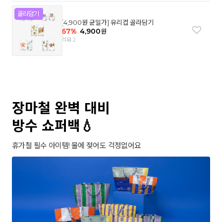
[4,900원 균일가] 유리컵 골라담기
67
%
4,900
원
리뷰 2
장마철 완벽 대비
방수 쇼퍼백💧
휴가철 필수 아이템! 물에 젖어도 걱정없어요