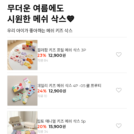
무더운 여름에도
시원한 메쉬 삭스💙
우리 아이가 좋아하는 메쉬 키즈 삭스
컬러팜 키즈 프릴 메쉬 삭스 3P
23
%
12,900
원
리뷰 84
데일리 키즈 메쉬 삭스 4P -05 쿨 프루티
24
%
12,900
원
리뷰 10
팁토 애니멀 키즈 메쉬 삭스 5p
20
%
15,900
원
리뷰 34