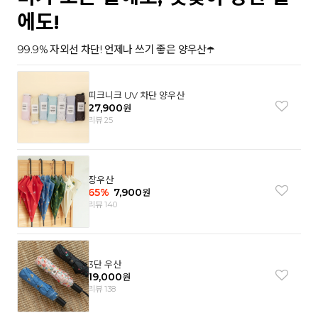
에도!
99.9% 자외선 차단! 언제나 쓰기 좋은 양우산☂️
피크니크 UV 차단 양우산
27,900
원
리뷰 25
장우산
65
%
7,900
원
리뷰 140
3단 우산
19,000
원
리뷰 138