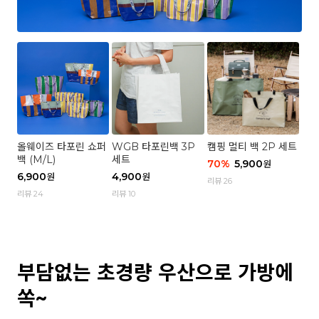
올웨이즈 타포린 쇼퍼
WGB 타포린백 3P
캠핑 멀티 백 2P 세트
백 (M/L)
세트
70
%
5,900
원
6,900
4,900
원
원
리뷰 26
리뷰 24
리뷰 10
부담없는 초경량 우산으로 가방에
쏙~