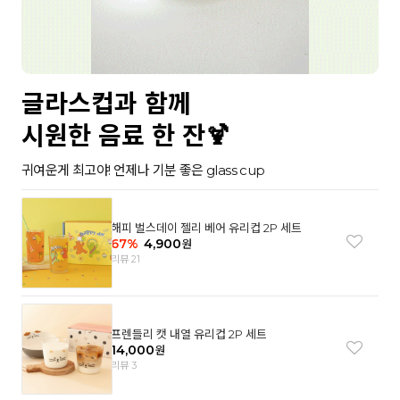
글라스컵과 함께
시원한 음료 한 잔🍹
귀여운게 최고야! 언제나 기분 좋은 glass cup
해피 벌스데이 젤리 베어 유리컵 2P 세트
67
%
4,900
원
리뷰 21
프렌들리 캣 내열 유리컵 2P 세트
14,000
원
리뷰 3