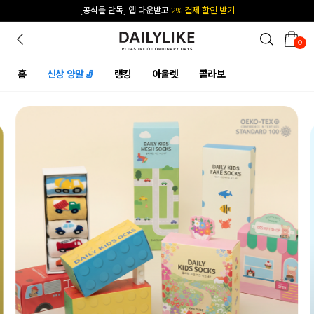
카카오 플친 추가하면
1천원 즉시 할인 쿠폰
0
홈
신상 양말🧦
랭킹
아울렛
콜라보