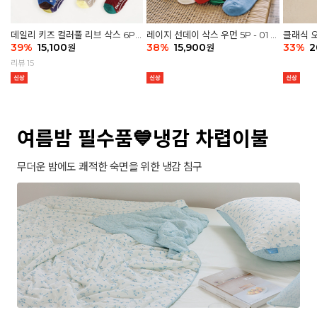
데일리 키즈 컬러풀 리브 삭스 6P -
레이지 선데이 삭스 우먼 5P - 01 G
클래식 오
03 세트
39
%
15,100
athering
38
%
15,900
세트
33
%
2
원
원
리뷰 15
여름밤 필수품💙냉감 차렵이불
무더운 밤에도 쾌적한 숙면을 위한 냉감 침구